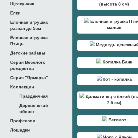
Щелкунчик
(высота 8 см)
Елки
Елочная игрушка Пти
Ёлочная игрушка
малые
разная до 5см
Ёлочная игрушка
Птицы
Медведь денежны
Детские забавы
Копилка Банк
Серия Веселого
рождества
Серия "Ярмарка"
Кот - копилка
Коллекции
Праздничная
Далматинец с ёлкой (в
7,5 см)
Деревенский
оберег
Бегемот
Профессии
Лошадки
Мопс с ёлкой